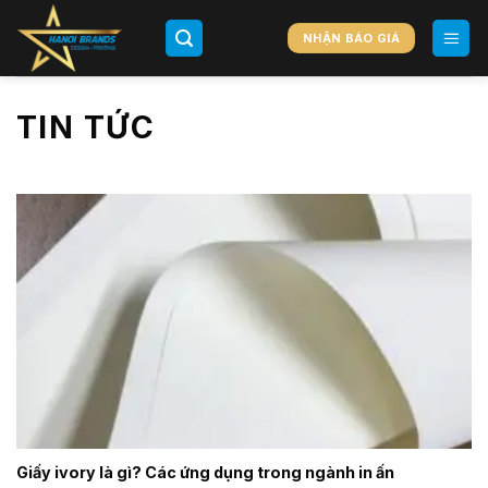
Chuyển
đến
NHẬN BÁO GIÁ
nội
dung
TIN TỨC
Giấy ivory là gì? Các ứng dụng trong ngành in ấn