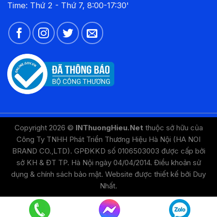
Time: Thứ 2 - Thứ 7, 8:00-17:30'
Copyright 2026 ©
INThuongHieu.Net
thuộc sở hữu của
Công Ty TNHH Phát Triển Thương Hiệu Hà Nội (HA NOI
BRAND CO.,LTD). GPĐKKD số 0106503003 được cấp bởi
sở KH & ĐT TP. Hà Nội ngày 04/04/2014.
Điều khoản sử
dụng
&
chính sách bảo mật
. Website được thiết kế bởi
Duy
Nhất
.