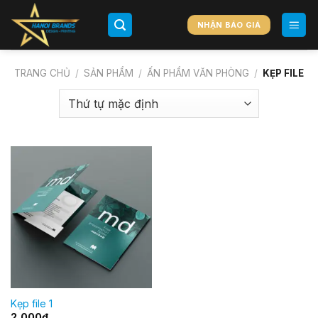
Chuyển
đến
NHẬN BÁO GIÁ
nội
dung
TRANG CHỦ
/
SẢN PHẨM
/
ẤN PHẨM VĂN PHÒNG
/
KẸP FILE
Kẹp file 1
2,000
₫