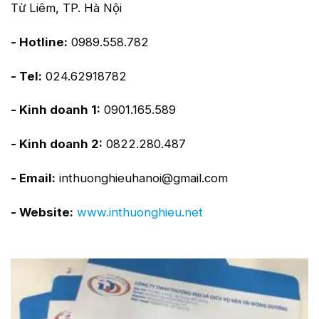
Từ Liêm, TP. Hà Nội
- Hotline:
0989.558.782
- Tel:
024.62918782
- Kinh doanh 1:
0901.165.589
- Kinh doanh 2:
0822.280.487
- Email:
inthuonghieuhanoi@gmail.com
- Website:
www.inthuonghieu.net