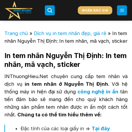
Chuyển
đến
NHẬN BÁO GIÁ
nội
dung
Trang chủ
»
Dịch vụ in tem nhãn đẹp, giá rẻ
»
In tem
nhãn Nguyễn Thị Định: In tem nhãn, mã vạch, sticker
In tem nhãn Nguyễn Thị Định: In tem
nhãn, mã vạch, sticker
INThuongHieu.Net chuyên cung cấp tem nhãn và
dịch vụ
in tem nhãn ở Nguyễn Thị Định
. Với hệ
thống máy in hiện đại sử dụng
công nghệ in ấn
tân
tiến đảm bảo sẽ mang đến cho quý khách hàng
những sản phẩm tem nhãn được in ấn một cách tốt
nhất.
Chúng ta có thể tìm hiểu thêm về:
Đặc tính của các loại giấy in =>
Tại đây