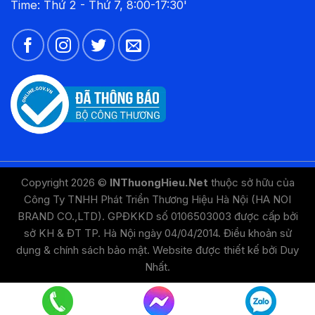
Time: Thứ 2 - Thứ 7, 8:00-17:30'
Copyright 2026 ©
INThuongHieu.Net
thuộc sở hữu của
Công Ty TNHH Phát Triển Thương Hiệu Hà Nội (HA NOI
BRAND CO.,LTD). GPĐKKD số 0106503003 được cấp bởi
sở KH & ĐT TP. Hà Nội ngày 04/04/2014.
Điều khoản sử
dụng
&
chính sách bảo mật
. Website được thiết kế bởi
Duy
Nhất
.