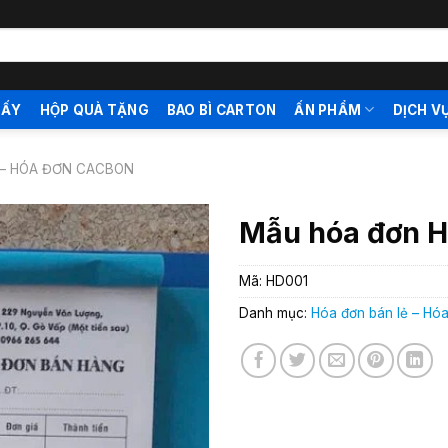
IẤY
HỘP QUÀ TẶNG
BAO BÌ CARTON
ẤN PHẨM
DỊCH V
 – HÓA ĐƠN CACBON
Mẫu hóa đơn 
Mã:
HD001
Danh mục:
Hóa đơn bán lẻ – Hó