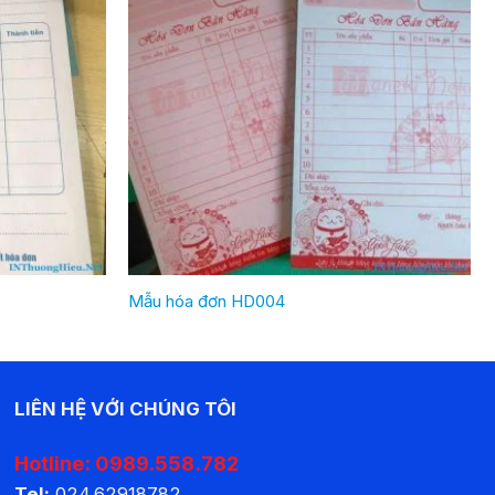
Mẫu hóa đơn HD004
LIÊN HỆ VỚI CHÚNG TÔI
Hotline:
0989.558.782
Tel:
024.62918782