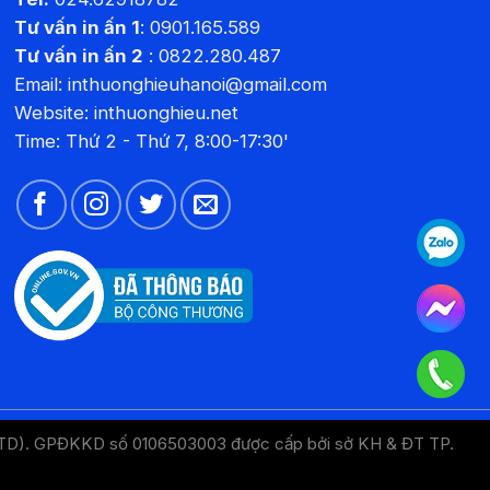
Tư vấn in ấn 1
:
0901.165.589
Tư vấn in ấn 2
:
0822.280.487
Email: inthuonghieuhanoi@gmail.com
Website:
inthuonghieu.net
Time: Thứ 2 - Thứ 7, 8:00-17:30'
LTD). GPĐKKD số 0106503003 được cấp bởi sở KH & ĐT TP.