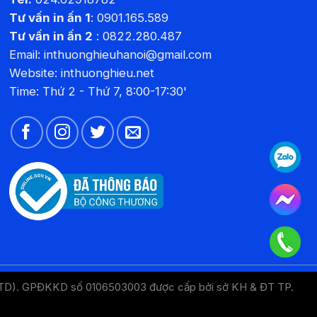
Tư vấn in ấn 1
:
0901.165.589
Tư vấn in ấn 2
:
0822.280.487
Email: inthuonghieuhanoi@gmail.com
Website:
inthuonghieu.net
Time: Thứ 2 - Thứ 7, 8:00-17:30'
LTD). GPĐKKD số 0106503003 được cấp bởi sở KH & ĐT TP.