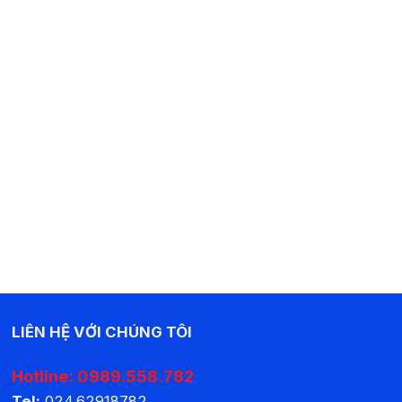
LIÊN HỆ VỚI CHÚNG TÔI
Hotline:
0989.558.782
Tel:
024.62918782