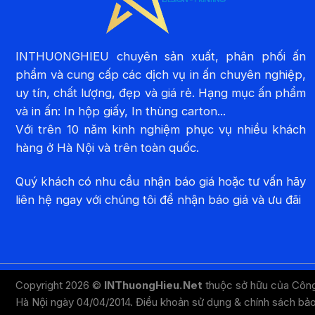
INTHUONGHIEU chuyên sản xuất, phân phối ấn
phẩm và cung cấp các dịch vụ in ấn chuyên nghiệp,
uy tín, chất lượng, đẹp và giá rẻ. Hạng mục ấn phẩm
và in ấn: In hộp giấy, In thùng carton...
Với trên 10 năm kinh nghiệm phục vụ nhiều khách
hàng ở Hà Nội và trên toàn quốc.
Quý khách có nhu cầu nhận báo giá hoặc tư vấn hãy
liên hệ ngay với chúng tôi để nhận báo giá và ưu đãi
Copyright 2026 ©
INThuongHieu.Net
thuộc sở hữu của Côn
Hà Nội ngày 04/04/2014.
Điều khoản sử dụng
&
chính sách bả