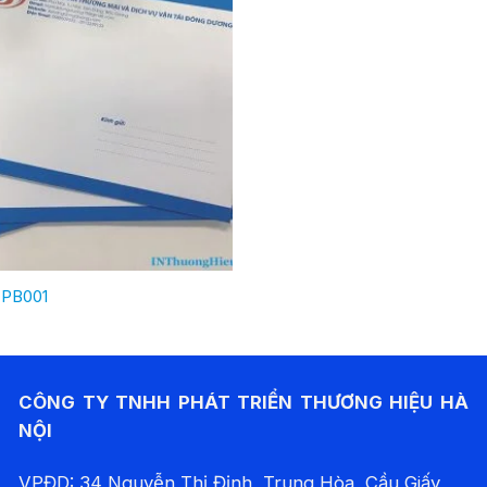
 PB001
CÔNG TY TNHH PHÁT TRIỂN THƯƠNG HIỆU HÀ
NỘI
VPĐD: 34 Nguyễn Thị Định, Trung Hòa, Cầu Giấy,