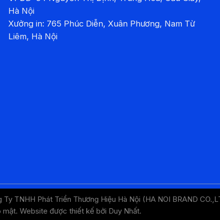
Hà Nội
Xưởng in: 765 Phúc Diễn, Xuân Phương, Nam Từ
Liêm, Hà Nội
g Ty TNHH Phát Triển Thương Hiệu Hà Nội (HA NOI BRAND CO.,
o mật
. Website được thiết kế bởi
Duy Nhất
.