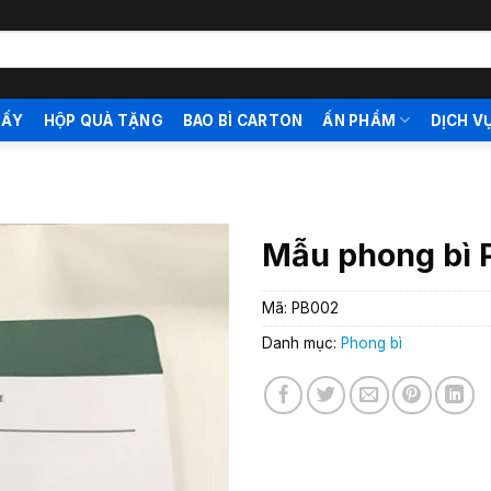
IẤY
HỘP QUÀ TẶNG
BAO BÌ CARTON
ẤN PHẨM
DỊCH V
Mẫu phong bì
Mã:
PB002
Danh mục:
Phong bì