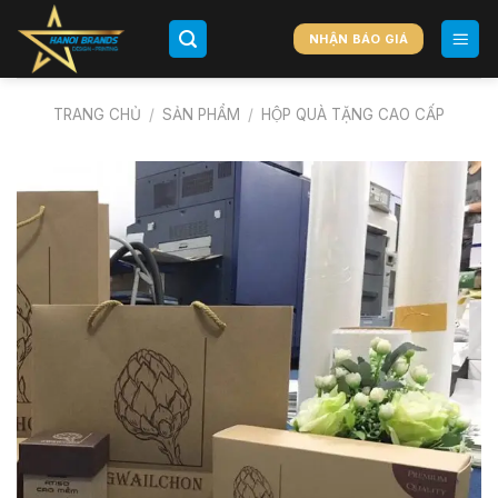
Chuyển
đến
NHẬN BÁO GIÁ
nội
dung
TRANG CHỦ
/
SẢN PHẨM
/
HỘP QUÀ TẶNG CAO CẤP